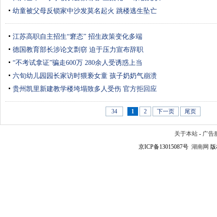
幼童被父母反锁家中沙发莫名起火 跳楼逃生坠亡
江苏高职自主招生“窘态” 招生政策变化多端
德国教育部长涉论文剽窃 迫于压力宣布辞职
“不考试拿证”骗走600万 280余人受诱惑上当
六旬幼儿园园长家访时猥亵女童 孩子奶奶气崩溃
贵州凯里新建教学楼垮塌致多人受伤 官方拒回应
34
1
2
下一页
尾页
关于本站
-
广告
京ICP备13015087号
湖南网
版