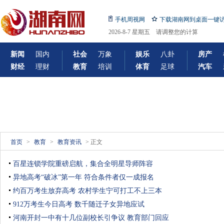
手机周视网
下载湖南网到桌面一键
2026-8-7 星期五 请调整您的计算
机日期!
新闻
国内
社会
万象
娱乐
八卦
房产
财经
理财
教育
培训
体育
足球
汽车
首页
>
教育
>
教育资讯
> 正文
百星连锁学院重磅启航，集合全明星导师阵容
异地高考“破冰”第一年 符合条件者仅一成报名
约百万考生放弃高考 农村学生宁可打工不上三本
912万考生今日高考 数千随迁子女异地应试
河南开封一中有十几位副校长引争议 教育部门回应