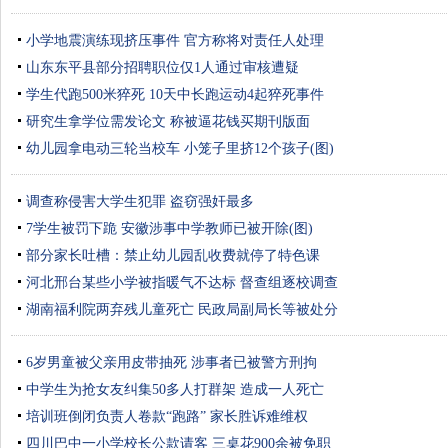
小学地震演练现挤压事件 官方称将对责任人处理
山东东平县部分招聘职位仅1人通过审核遭疑
学生代跑500米猝死 10天中长跑运动4起猝死事件
研究生拿学位需发论文 称被逼花钱买期刊版面
幼儿园拿电动三轮当校车 小笼子里挤12个孩子(图)
调查称侵害大学生犯罪 盗窃强奸最多
7学生被罚下跪 安徽涉事中学教师已被开除(图)
部分家长吐槽：禁止幼儿园乱收费就停了特色课
河北邢台某些小学被指暖气不达标 督查组逐校调查
湖南福利院两弃残儿童死亡 民政局副局长等被处分
6岁男童被父亲用皮带抽死 涉事者已被警方刑拘
中学生为抢女友纠集50多人打群架 造成一人死亡
培训班倒闭负责人卷款“跑路” 家长胜诉难维权
四川巴中一小学校长公款请客 三桌花900余被免职