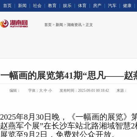
首页
新闻
社会
教育
娱乐
体育
房产
汽车
健康
首页
>
新闻
>
湖南资讯
> 正文
一幅画的展览第41期“思凡——赵
编辑：
字体：
大
中
小
发布时间：2025-09-01 00:18:42
来源：
2025年8月30日晚，《一幅画的展览》
赵燕军个展”在长沙车站北路湘域智慧
展览至9月2日，免费对公众开放。