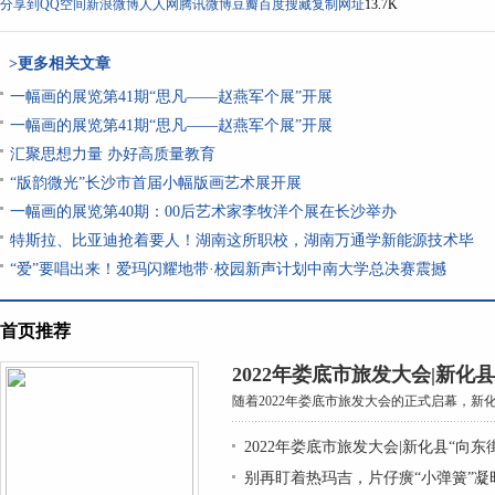
分享到
QQ空间
新浪微博
人人网
腾讯微博
豆瓣
百度搜藏
复制网址
13.7K
>更多相关文章
一幅画的展览第41期“思凡——赵燕军个展”开展
一幅画的展览第41期“思凡——赵燕军个展”开展
汇聚思想力量 办好高质量教育
“版韵微光”长沙市首届小幅版画艺术展开展
一幅画的展览第40期：00后艺术家李牧洋个展在长沙举办
特斯拉、比亚迪抢着要人！湖南这所职校，湖南万通学新能源技术毕
“爱”要唱出来！爱玛闪耀地带·校园新声计划中南大学总决赛震撼
首页推荐
2022年娄底市旅发大会|新化
随着2022年娄底市旅发大会的正式启幕，新化
2022年娄底市旅发大会|新化县“向东
别再盯着热玛吉，片仔癀“小弹簧”