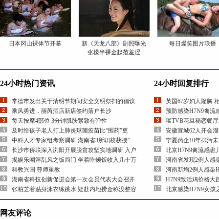
日本冈山裸体节开幕
新《天龙八部》剧照曝光
每日爆笑图片联播
张檬半裸金起范羞涩
24小时热门资讯
24小时回复排行
常德市发出关于清明节期间安全文明祭扫的倡议
英国67岁妇人隆胸 
乘风勇进，丽芮酒店新店签约落户长沙
预防感染H7N9禽
每天按摩4部位 3分钟肌肤紧致有弹性
曝TVB花旦秘恋餐厅
及时给孩子老人打上肺炎球菌疫苗比“囤药”更
安徽宣城62人开会
中科人才专家组考察调研 湖南省3所职校获授“
宁夏药企10年排污
长沙市侨联深入浏阳开展脱贫攻坚实地调研 入户
北京H7N9禽流感
揭娱乐圈淫乱风之饭局门 坐着吃顿饭收入几十万
河南省发现2例人感染
科教兴国 尊师重教
河南新增2例人感染H
湖南省科技创新促进会第一次会员代表大会召开
H7N9致活鸡价格大
张柏芝着贴身泳衣练跳水 疑赴内地捞金称没整容
北京感染H7N9女
网友评论