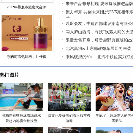
未来产品雏形初现 观致持续推进品
2022年娄底市旅发大会|新
聚力华东 共创未来|北汽EV5亮相华
决
以厨会友，中建西部建设湖南有限公
闯入庐山西海，寻找“飘落人间的天堂
限量发售开启，尊贵越野典藏版帕杰
北汽昌河&山东邮政微车展即将来袭
别再盯着热玛吉，片仔癀
乘风破浪的60+，北汽不缺位实力打造
热门图片
张柏芝着贴身泳衣练跳水
汉文化爱好者们着汉服赏樱
笑疯了！超级雷人的老
疑赴内地捞金称没整
游春
酒派队