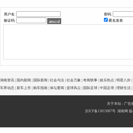
用户名:
密码:
验证码:
匿名发表
湖南资讯
|
国内新闻
|
国际新闻
|
社会与法
|
社会万象
|
奇闻轶事
|
娱乐热点
|
明星八卦
|
车界动态
|
新车上市
|
购车指南
|
体坛要闻
|
篮球风云
|
国际足球
|
中国足球
|
理财生活
|
关于本站
-
广告
京ICP备13015087号
湖南网
版